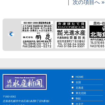
｜
次の項目へ »
HOME
全国
北海道
東北北陸
〒060-0061
秋鮭
北海道札幌市中央区南1条西8丁目9番地1
ホタテ