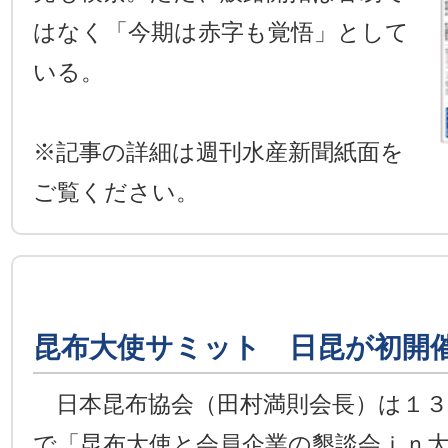
はなく「今期は赤字も覚悟」として
いる。
※記事の詳細は週刊水産新聞紙面を
ご覧ください。
昆布大使サミット 日昆が初開
日本昆布協会（田村満則会長）は１３
で「昆布大使と会員企業の懇談会ｉｎ