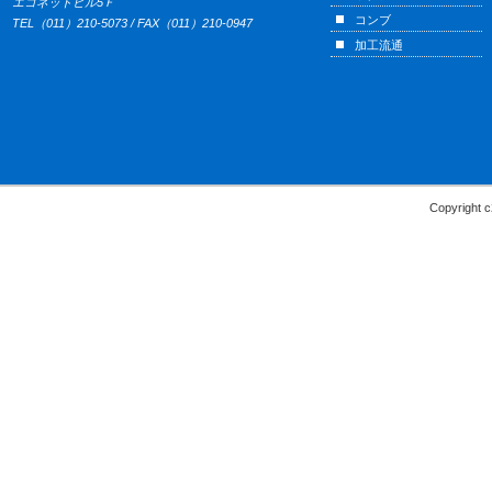
エコネットビル5Ｆ
コンブ
TEL（011）210-5073 / FAX（011）210-0947
加工流通
Copyright c