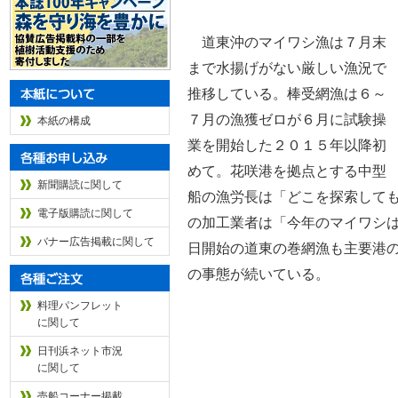
道東沖のマイワシ漁は７月末
まで水揚げがない厳しい漁況で
推移している。棒受網漁は６～
７月の漁獲ゼロが６月に試験操
本紙の構成
業を開始した２０１５年以降初
めて。花咲港を拠点とする中型
新聞購読に関して
船の漁労長は「どこを探索して
電子版購読に関して
の加工業者は「今年のマイワシは
バナー広告掲載に関して
日開始の道東の巻網漁も主要港
の事態が続いている。
料理パンフレット
に関して
日刊浜ネット市況
に関して
売船コーナー掲載