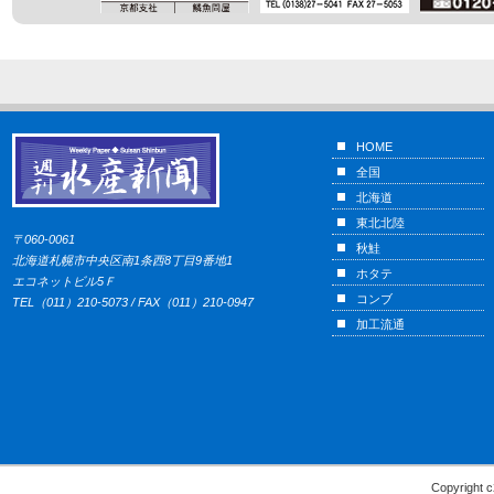
HOME
全国
北海道
東北北陸
〒060-0061
秋鮭
北海道札幌市中央区南1条西8丁目9番地1
ホタテ
エコネットビル5Ｆ
コンブ
TEL（011）210-5073 / FAX（011）210-0947
加工流通
Copyright c