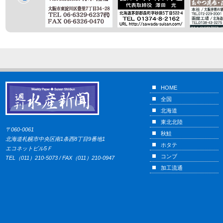
HOME
全国
北海道
東北北陸
〒060-0061
秋鮭
北海道札幌市中央区南1条西8丁目9番地1
ホタテ
エコネットビル5Ｆ
コンブ
TEL（011）210-5073 / FAX（011）210-0947
加工流通