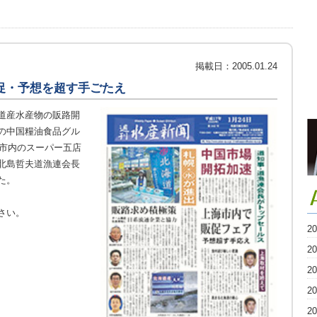
掲載日：
2005.01.24
促・予想を超す手ごたえ
道産水産物の販路開
の中国糧油食品グル
海市内のスーパー五店
北島哲夫道漁連会長
た。
さい。
2
2
2
2
2