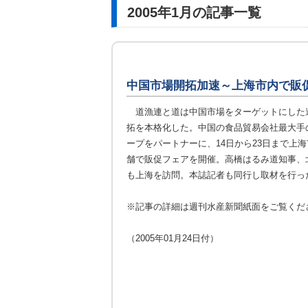
2005年1月の記事一覧
中国市場開拓加速～上海市内で販
道漁連と道は中国市場をターゲットにした
拓を本格化した。中国の食品貿易会社最大手
ープをパートナーに、14日から23日まで上
舗で販促フェアを開催。高橋はるみ道知事、
も上海を訪問。本誌記者も同行し取材を行っ
※記事の詳細は週刊水産新聞紙面をご覧くだ
（2005年01月24日付）