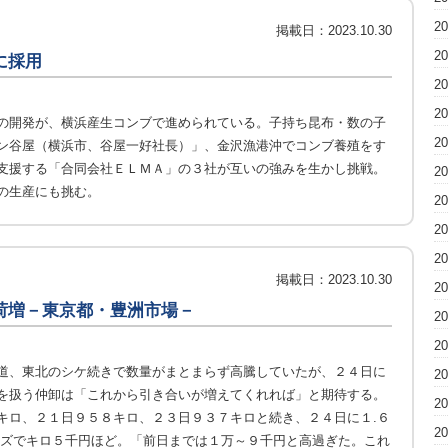
2
掲載日：
2023.10.30
2
に採用
2
2
の開発が、横浜産生コンブで進められている。子持ち昆布・数の子
2
ン谷屋（横浜市、谷屋一好社長）」、金沢漁港沖でコンブ養殖をす
支援する「合同会社ＥＬＭＡ」の３社が互いの強みを生かし挑戦。
2
の生産にも挑む。
2
2
2
掲載日：
2023.10.30
2
荷増－東京都・豊洲市場－
2
2
道、東北のシケ続きで数量がまとまらず高騰していたが、２４日に
2
を扱う仲卸は「これから引き合いが増えてくれれば」と期待する。
2
キロ、２１日９５８キロ、２３日９３７キロと続き、２４日に１.６
2
イズでキロ５千円ほど。「前日までは１万～９千円と高過ぎた。これ