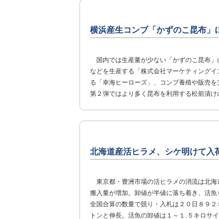
横浜産生コンブ「かずのこ昆布」
国内では生産量が少ない「かずのこ昆布」
などを生産する「株式会社マーケティングイ
る「幸海ヒーローズ」、コンブ養殖や販売を
第２弾ではより多く昆布を利用する松前漬け
北海道産活ヒラメ、シケ明けて入
東京都・豊洲市場の活ヒラメの消流は北海
搬入量が増加。卸値が半値に落ち着き、活魚
全国合算の数量で競り・入札は２０日８９２
トンと伸長。活魚の卸値は１～１.５キロサ