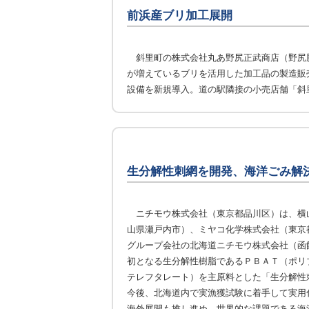
前浜産ブリ加工展開
斜里町の株式会社丸あ野尻正武商店（野尻
が増えているブリを活用した加工品の製造販
設備を新規導入。道の駅隣接の小売店舗「斜
生分解性刺網を開発、海洋ごみ解
ニチモウ株式会社（東京都品川区）は、横
山県瀬戸内市）、ミヤコ化学株式会社（東京
グループ会社の北海道ニチモウ株式会社（函
初となる生分解性樹脂であるＰＢＡＴ（ポリ
テレフタレート）を主原料とした「生分解性
今後、北海道内で実漁獲試験に着手して実用
海外展開も推し進め、世界的な課題である海