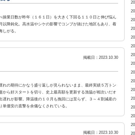
2
2
べ操業日数が昨年（１６１日）を大きく下回る１１０日と伸び悩ん
2
月以降鈍化。高水温やシケの影響でコンブが抜けた地区もあり、着
2
悔しがる。
2
2
2
掲載日：
2023.10.30
2
2
2
遅れの期待にかなう盛り返しが見られないまま、最終実績５万トン
2
盤から好スタートを切り、史上最高額を更新する漁協が相次いだオ
2
出遅れが影響。降温後の１０月も挽回には至らず、３～４割減産の
り単価安の直撃を余儀なくされている。
2
2
2
掲載日：
2023.10.30
2