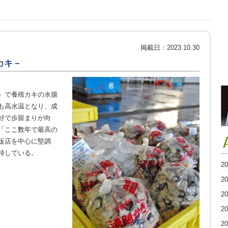
掲載日：
2023.10.30
カキ－
）で養殖カキの水揚
も高水温となり、成
好で歩留まりが向
「ここ数年で最高の
販店を中心に堅調
持している。
2
2
2
2
2