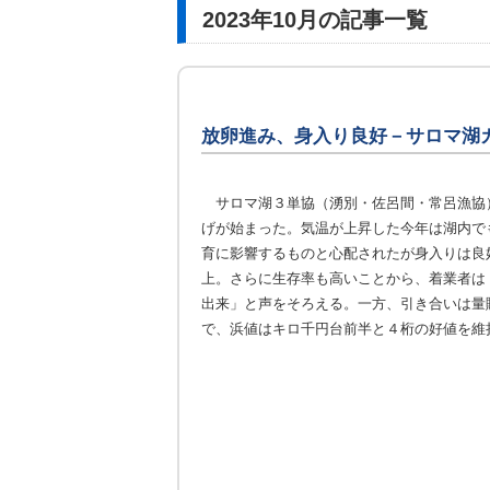
2023年10月の記事一覧
放卵進み、身入り良好－サロマ湖
サロマ湖３単協（湧別・佐呂間・常呂漁協
げが始まった。気温が上昇した今年は湖内で
育に影響するものと心配されたが身入りは良
上。さらに生存率も高いことから、着業者は
出来」と声をそろえる。一方、引き合いは量
で、浜値はキロ千円台前半と４桁の好値を維