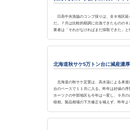
日高中央漁協のコンブ採りは、全８地区延
だ。７月は比較的順調に出漁できたものの８
業者は「それがなければまだ採取できた」と
北海道秋サケ5万トン台に減産濃厚
北海道の秋サケ定置は、高水温による来遊
台のペースで１１月に入る。昨年は好値の序
ホーツクの中部地区も今年は一変し、９月の
様相。製品相場の下方修正を補えず、昨年よ