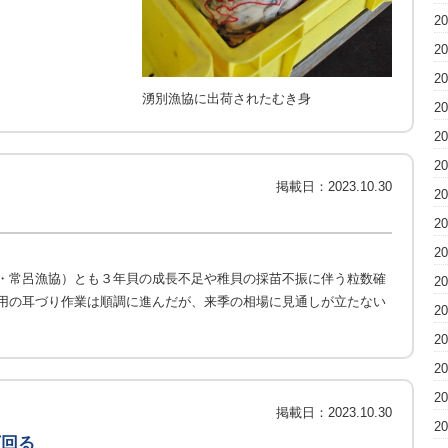
2
2
2
湧別漁協に出荷されたむき身
2
2
2
掲載日：
2023.10.30
2
2
2
・常呂漁協）とも３年貝の成長不足や稚貝の採苗不振に伴う粒数確
2
用の耳づり作業は順調に進んだが、来季の相場に見通しが立たない
2
2
2
2
掲載日：
2023.10.30
2
下回る