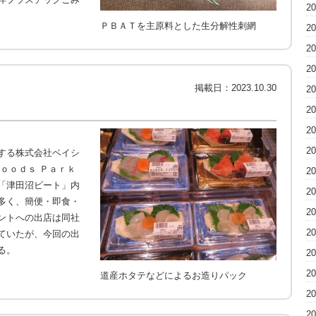
2
ＰＢＡＴを主原料とした生分解性刺網
2
2
2
掲載日：
2023.10.30
2
2
2
2
する株式会社ベイシ
ｏｏｄｓ Ｐａｒｋ
2
「津田沼ビート」内
2
多く、簡便・即食・
2
ントへの出店は同社
2
ていたが、今回の出
る。
2
2
道産ホタテなどによるお造りパック
2
2