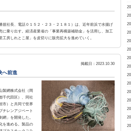
2
2
2
勝規社長、電話０１５２・２３・２１８１）は、近年前浜で水揚げ
売に乗り出す。経済産業省の「事業再構築補助金」を活用し、加工
2
里工房しれとこ屋」を皮切りに販売拡大を進めていく。
2
2
2
掲載日：
2023.10.30
2
決へ前進
2
2
山製網株式会社（岡
2
都千代田区）、同社
2
館市）と共同で世界
2
ブチレンアジペート
2
刺網」を開発した。
化を進める。製品の
2
洋プラスチックごみ