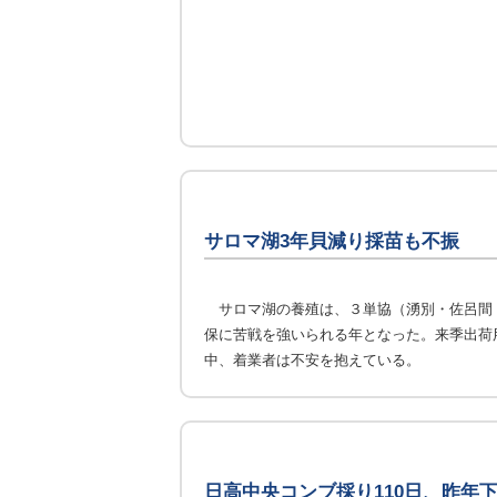
サロマ湖3年貝減り採苗も不振
サロマ湖の養殖は、３単協（湧別・佐呂間
保に苦戦を強いられる年となった。来季出荷
中、着業者は不安を抱えている。
日高中央コンブ採り110日、昨年