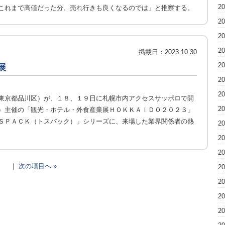
2
これまで高値だった分、売れ行きも良くなるのでは」と推察する。
2
2
2
掲載日：
2023.10.30
2
展
2
2
東京都品川区）が、１８、１９日に札幌市内アクセスサッポロで開
2
）主催の「観光・ホテル・外食産業展ＨＯＫＫＡＩＤＯ２０２３」
ＳＰＡＣＫ（トスパック）」シリーズに、来場した業界関係者の熱
2
2
2
｜
次の項目へ »
2
2
2
2