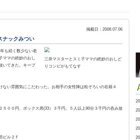
掲載日：
2008.07.06
スナックみつい
年も続く数少ない老
子ママの絶妙のおし
三井マスターとスミ子ママの絶妙のおしど
抜いてきた。キープ
りコンビがもてなす
けない雰囲気にこだわった。お相手の女性陣は粒ぞろいの在籍４
2
５００円、ボックス席(33）３千円。５人以上90分３千円の呑み放
2
2
2
田ビル２Ｆ
2