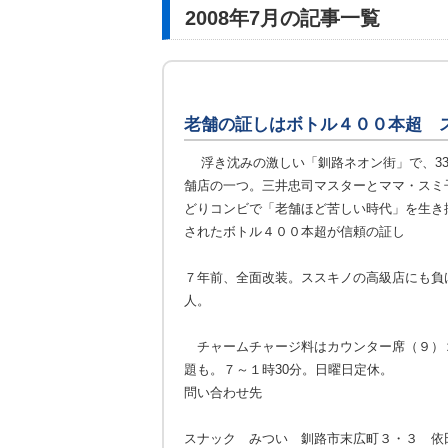
2008年7月の記事一覧
老舗の証しはボトル４００本超 
浮き沈みの激しい「釧路ネオン街」で、33
舗店の一つ。三井忠司マスターとママ・スミ
どりコンビで「老舗ほど苦しい時代」を生き
されたボトル４００本超が信頼の証し
７年前、全面改装。ススキノの高級店にも負
人。
チャームチャージ料はカウンター席（９）２
題も。７～１時30分。日曜日定休。
問い合わせ先
スナック みつい 釧路市末広町３・３ 依