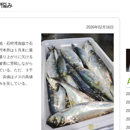
び悩み
2026年02月16日
地・石狩湾漁協で石
狩本所は１月末に最
盛り上がりに欠ける
被害に苦戦しながら
ている。ただ、３千
、浜値はメスの高値
みを呈している。
2
2
2
2
2