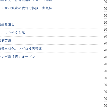
2
ンサバ減産の代替で拡販－青魚特...
2
2
2
生産見通し
2
く、ようやく１尾
2
採捕苦慮
2
操業本格化、マグロ被害苦慮
2
ランデ塩浜店」オープン
2
2
2
2
2
2
2
2