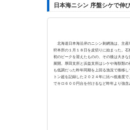
日本海ニシン 序盤シケで伸
北海道日本海沿岸のニシン刺網漁は、主産
狩本所の１月１８日を皮切りに始まった。石
初のピークを迎えたものの、その後は大きな
展開。厚田支所と浜益支所はシケや海獣類の
も低調だった昨年同期を上回る漁況で推移し
トン超を記録した２０２４年に比べ低進度で
でキロ６００円台を付けるなど昨年より強含