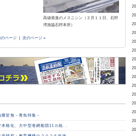
2
2
高値発進のメスニシン（２月１１日、石狩
2
湾漁協石狩本所）
2
 前のページ
|
次のページ »
2
2
2
2
2
2
2
2
2
漁獲皆無－青魚特集－
2
本格化、大中型巻網船団11カ統...
2
産研究・教育機構の２０２６年漁...