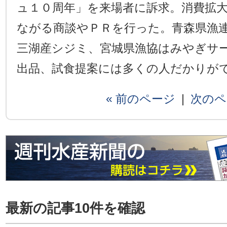
ュ１０周年」を来場者に訴求。消費拡
ながる商談やＰＲを行った。青森県漁
三湖産シジミ、宮城県漁協はみやぎサ
出品、試食提案には多くの人だかりが
« 前のページ
|
次のペ
最新の記事10件を確認