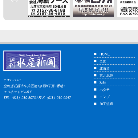
HOME
全国
北海道
東北北陸
〒060-0061
秋鮭
北海道札幌市中央区南1条西8丁目9番地1
ホタテ
エコネットビル5Ｆ
コンブ
TEL（011）210-5073 / FAX（011）210-0947
加工流通