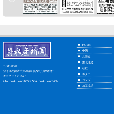
HOME
全国
北海道
東北北陸
〒060-0061
秋鮭
北海道札幌市中央区南1条西8丁目9番地1
ホタテ
エコネットビル5Ｆ
コンブ
TEL（011）210-5073 / FAX（011）210-0947
加工流通