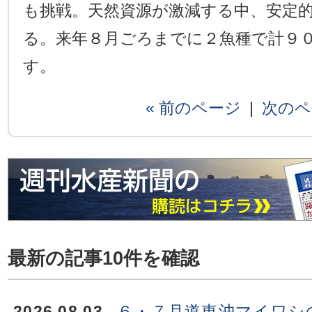
も挑戦。天然資源が激減する中、安定
る。来年８月ごろまでに２魚種で計９
す。
« 前のページ
|
次のペ
最新の記事10件を確認
2026.08.03
６・７月道東沖マイワシ