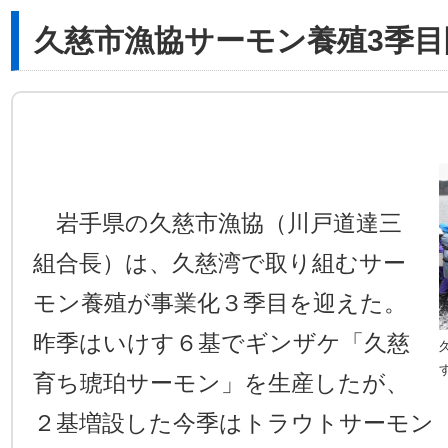
久慈市漁協サーモン養殖3季目
岩手県の久慈市漁協（川戸道達三
組合長）は、久慈湾で取り組むサー
モン養殖が事業化３季目を迎えた。
昨季はいけす６基でギンザケ「久慈
育ち琥珀サーモン」を生産したが、
２基増設した今季はトラウトサーモン