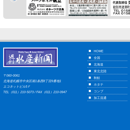
HOME
全国
北海道
東北北陸
〒060-0061
秋鮭
北海道札幌市中央区南1条西8丁目9番地1
ホタテ
エコネットビル5Ｆ
コンブ
TEL（011）210-5073 / FAX（011）210-0947
加工流通