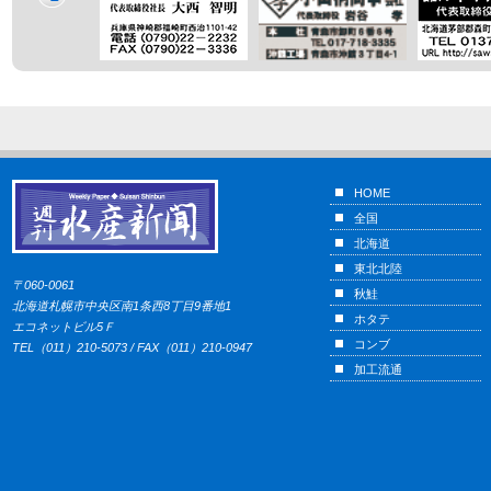
HOME
全国
北海道
東北北陸
〒060-0061
秋鮭
北海道札幌市中央区南1条西8丁目9番地1
ホタテ
エコネットビル5Ｆ
コンブ
TEL（011）210-5073 / FAX（011）210-0947
加工流通