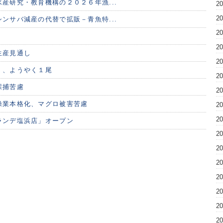
産研究・教育機構の２０２６年漁...
2
2
ンサバ減産の代替で拡販－青魚特...
2
2
生産見通し
2
く、ようやく１尾
2
採捕苦慮
2
操業本格化、マグロ被害苦慮
2
2
ランデ塩浜店」オープン
2
2
2
2
2
2
2