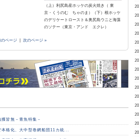
（上）利尻島産ホッケの炭火焼き（ 東
2
京・くうのむ ちゃのま）（下）根ホッケ
2
のデリケートロースト＆奥尻島ウニと海藻
2
のソテー（東京・アンド エクレ）
2
 前のページ
|
次のページ »
2
2
2
2
2
2
2
2
2
漁獲皆無－青魚特集－
2
本格化、大中型巻網船団11カ統...
2