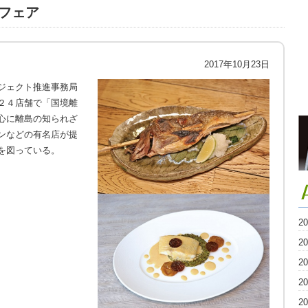
フェア
2017年10月23日
ジェクト推進事務局
２４店舗で「国境離
心に離島の知られざ
ンなどの有名店が提
を図っている。
2
2
2
2
2