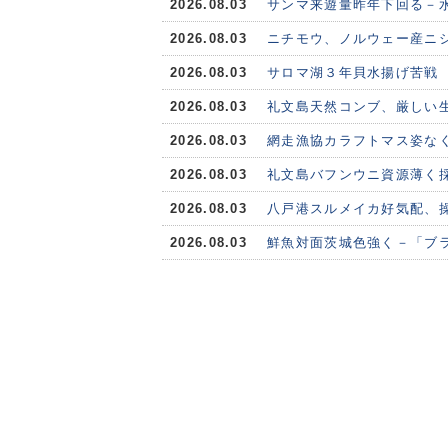
2026.08.03
サンマ来遊量昨年下回る－水
2026.08.03
ニチモウ、ノルウェー産ニシ
2026.08.03
サロマ湖３年貝水揚げ苦戦
2026.08.03
礼文島天然コンブ、厳しい
2026.08.03
網走漁協カラフトマス姿な
2026.08.03
礼文島バフンウニ資源薄く
2026.08.03
八戸港スルメイカ好気配、
2026.08.03
鮮魚対面茨城色強く－「ブ