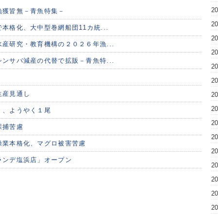
2
漁獲皆無－青魚特集－
2
本格化、大中型巻網船団11カ統...
2
産研究・教育機構の２０２６年漁...
2
ンサバ減産の代替で拡販－青魚特...
2
2
生産見通し
2
2
く、ようやく１尾
2
採捕苦慮
2
操業本格化、マグロ被害苦慮
2
ランデ塩浜店」オープン
2
2
2
2