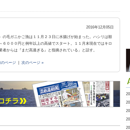
2016年12月05日
）の毛ガニかご漁は１１月２３日に水揚げが始まった。ハシリは順
～６０００円と例年以上の高値でスタート。１１月末現在ではキロ
業者からは『まだ高過ぎる』と指摘されている」と話す。
 前のページ
|
次のページ »
2
2
2
2
2