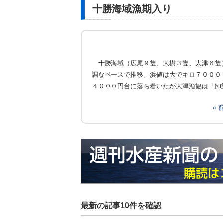
十勝海域漁期入り
十勝海域（広尾９隻、大樹３隻、大津６隻
調なペースで推移。浜値は大でキロ７０００
４０００円台に落ち着いたが大津漁協は「卸
«
最新の記事10件を確認