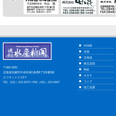
HOME
全国
北海道
東北北陸
〒060-0061
秋鮭
北海道札幌市中央区南1条西8丁目9番地1
ホタテ
エコネットビル5Ｆ
コンブ
TEL（011）210-5073 / FAX（011）210-0947
加工流通