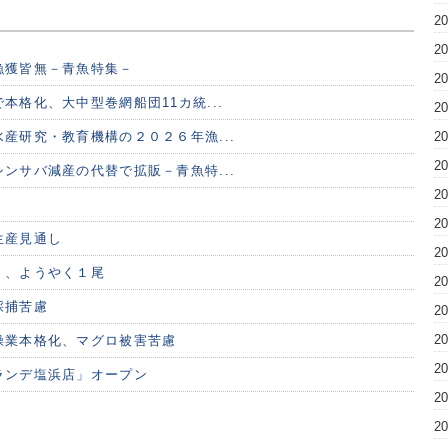
2
2
漁獲皆無－青魚特集－
2
本格化、大中型巻網船団11カ統...
2
産研究・教育機構の２０２６年漁...
2
2
ンサバ減産の代替で拡販－青魚特...
2
2
生産見通し
2
く、ようやく１尾
2
採捕苦慮
2
2
操業本格化、マグロ被害苦慮
2
ランデ塩浜店」オープン
2
2