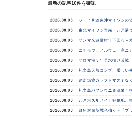
最新の記事10件を確認
2026.08.03
６・７月道東沖マイワシの
2026.08.03
東北マイワシ青森・八戸港で
2026.08.03
サンマ来遊量昨年下回る－水
2026.08.03
ニチモウ、ノルウェー産ニシ
2026.08.03
サロマ湖３年貝水揚げ苦戦
2026.08.03
礼文島天然コンブ、厳しい
2026.08.03
網走漁協カラフトマス姿な
2026.08.03
礼文島バフンウニ資源薄く
2026.08.03
八戸港スルメイカ好気配、
2026.08.03
鮮魚対面茨城色強く－「ブ