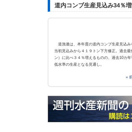
道内コンブ生産見込み34％増1
道漁連は、本年度の道内コンブ生産見込み
当初見込みから４１９トン下方修正。過去最
ン）に比べ３４％増えるものの、過去10カ
低水準の生産となる見通し。
«