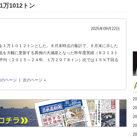
万1012トン
2025年09月22日
を１万１０１２トンとした。８月末時点の集計で、６月末に示した
低を大幅に更新する異例の大減産となった昨年度実績（８２１３ト
年平均（２０１５～２４年、１万２９７８トン）比では１５％下回る
 前のページ
|
次のページ »
2
2
2
2
2