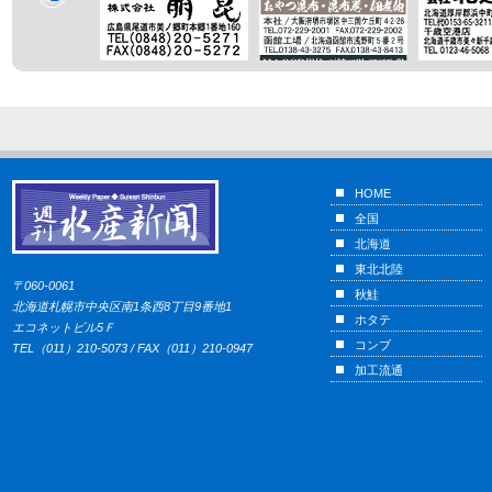
HOME
全国
北海道
東北北陸
〒060-0061
秋鮭
北海道札幌市中央区南1条西8丁目9番地1
ホタテ
エコネットビル5Ｆ
コンブ
TEL（011）210-5073 / FAX（011）210-0947
加工流通