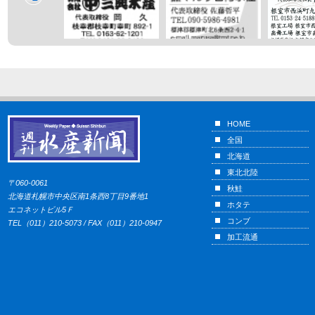
HOME
全国
北海道
東北北陸
〒060-0061
秋鮭
北海道札幌市中央区南1条西8丁目9番地1
ホタテ
エコネットビル5Ｆ
コンブ
TEL（011）210-5073 / FAX（011）210-0947
加工流通