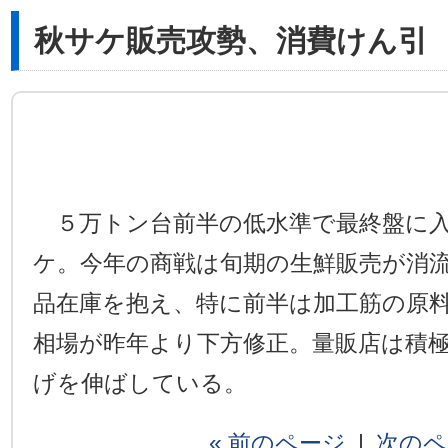
秋サケ販売攻勢、消費けん引
５万トン台前半の低水準で最終盤に入
ケ。今年の商戦は旬期の生鮮販売が消
品在庫を抱え、特に前半は加工筋の原
相場が昨年より下方修正。量販店は積
げを伸ばしている。
« 前のページ
|
次のペ