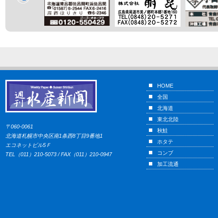
HOME
全国
北海道
東北北陸
〒060-0061
秋鮭
北海道札幌市中央区南1条西8丁目9番地1
ホタテ
エコネットビル5Ｆ
コンブ
TEL（011）210-5073 / FAX（011）210-0947
加工流通