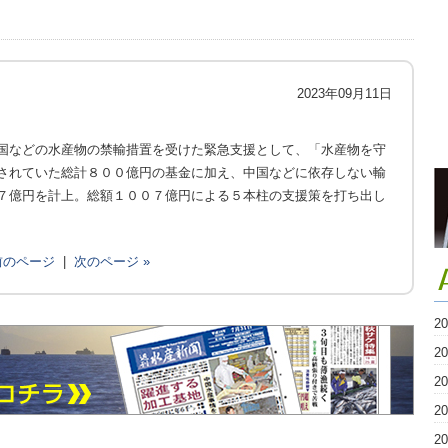
2023年09月11日
国などの水産物の禁輸措置を受けた緊急支援として、「水産物を守
されていた総計８００億円の基金に加え、中国などに依存しない輸
７億円を計上。総額１００７億円による５本柱の支援策を打ち出し
 前のページ
|
次のページ »
2
2
2
2
2