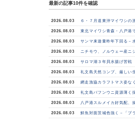
最新の記事10件を確認
2026.08.03
６・７月道東沖マイワシの
2026.08.03
東北マイワシ青森・八戸港で
2026.08.03
サンマ来遊量昨年下回る－水
2026.08.03
ニチモウ、ノルウェー産ニシ
2026.08.03
サロマ湖３年貝水揚げ苦戦
2026.08.03
礼文島天然コンブ、厳しい
2026.08.03
網走漁協カラフトマス姿な
2026.08.03
礼文島バフンウニ資源薄く
2026.08.03
八戸港スルメイカ好気配、
2026.08.03
鮮魚対面茨城色強く－「ブ