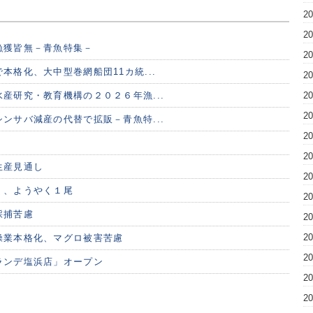
2
2
漁獲皆無－青魚特集－
2
本格化、大中型巻網船団11カ統...
2
産研究・教育機構の２０２６年漁...
2
2
ンサバ減産の代替で拡販－青魚特...
2
2
生産見通し
2
く、ようやく１尾
2
採捕苦慮
2
2
操業本格化、マグロ被害苦慮
2
ランデ塩浜店」オープン
2
2