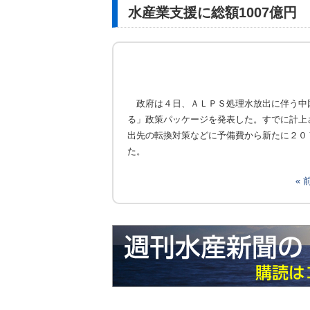
水産業支援に総額1007億円
政府は４日、ＡＬＰＳ処理水放出に伴う中
る」政策パッケージを発表した。すでに計上
出先の転換対策などに予備費から新たに２０
た。
«