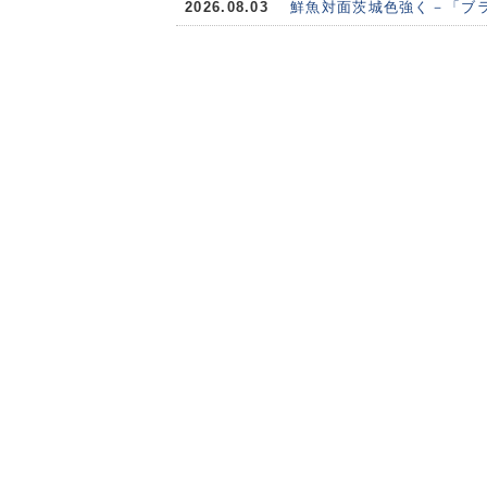
2026.08.03
鮮魚対面茨城色強く－「ブ