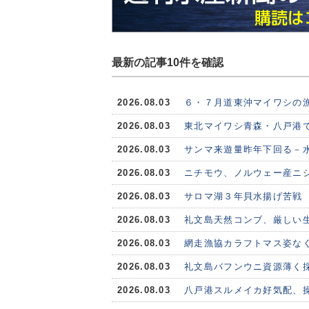
最新の記事10件を確認
2026.08.03
６・７月道東沖マイワシの
2026.08.03
東北マイワシ青森・八戸港で
2026.08.03
サンマ来遊量昨年下回る－水
2026.08.03
ニチモウ、ノルウェー産ニシ
2026.08.03
サロマ湖３年貝水揚げ苦戦
2026.08.03
礼文島天然コンブ、厳しい
2026.08.03
網走漁協カラフトマス姿な
2026.08.03
礼文島バフンウニ資源薄く
2026.08.03
八戸港スルメイカ好気配、