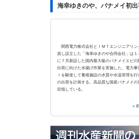
海幸ゆきのや、バナメイ初出
関西電力株式会社とＩＭＴエンジニアリン
資し設立した「海幸ゆきのや合同会社」は１
に７月新設した国内最大級のバナメイエビの
出荷に向けた水揚げ作業を実施した。電力事
Ｉを駆使して養殖施設の水質や水温管理を行
の出荷を計画する。高品質な国産バナメイの
目指している。
«