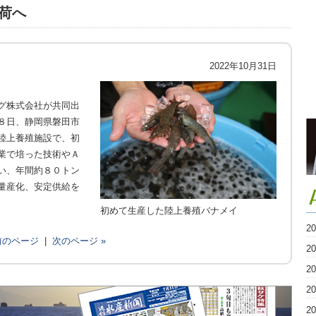
荷へ
2022年10月31日
グ株式会社が共同出
８日、静岡県磐田市
陸上養殖施設で、初
業で培った技術やＡ
い、年間約８０トン
量産化、安定供給を
初めて生産した陸上養殖バナメイ
2
 前のページ
|
次のページ »
2
2
2
2