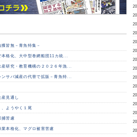
2
2
2
2
2
漁獲皆無－青魚特集－
2
本格化、大中型巻網船団11カ統...
2
産研究・教育機構の２０２６年漁...
2
ンサバ減産の代替で拡販－青魚特...
2
2
2
生産見通し
2
く、ようやく１尾
2
採捕苦慮
2
操業本格化、マグロ被害苦慮
2