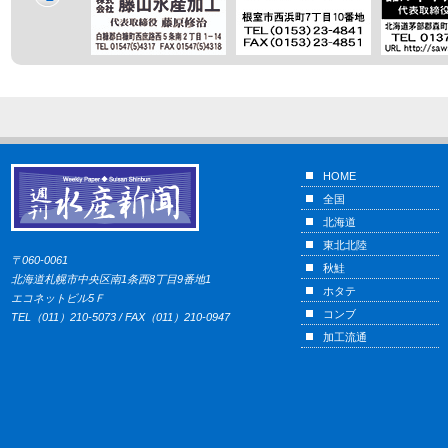
HOME
全国
北海道
東北北陸
〒060-0061
秋鮭
北海道札幌市中央区南1条西8丁目9番地1
ホタテ
エコネットビル5Ｆ
コンブ
TEL（011）210-5073 / FAX（011）210-0947
加工流通