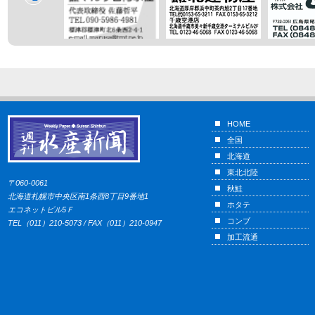
HOME
全国
北海道
東北北陸
〒060-0061
秋鮭
北海道札幌市中央区南1条西8丁目9番地1
ホタテ
エコネットビル5Ｆ
コンブ
TEL（011）210-5073 / FAX（011）210-0947
加工流通