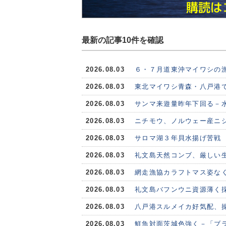
最新の記事10件を確認
2026.08.03
６・７月道東沖マイワシの
2026.08.03
東北マイワシ青森・八戸港で
2026.08.03
サンマ来遊量昨年下回る－水
2026.08.03
ニチモウ、ノルウェー産ニシ
2026.08.03
サロマ湖３年貝水揚げ苦戦
2026.08.03
礼文島天然コンブ、厳しい
2026.08.03
網走漁協カラフトマス姿な
2026.08.03
礼文島バフンウニ資源薄く
2026.08.03
八戸港スルメイカ好気配、
2026.08.03
鮮魚対面茨城色強く－「ブ