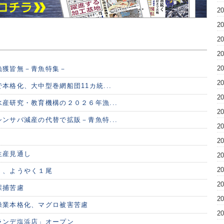
2
2
2
2
2
漁獲皆無－青魚特集－
2
本格化、大中型巻網船団11カ統...
2
産研究・教育機構の２０２６年漁...
2
ンサバ減産の代替で拡販－青魚特...
2
2
生産見通し
2
2
く、ようやく１尾
2
採捕苦慮
2
操業本格化、マグロ被害苦慮
2
ランデ塩浜店」オープン