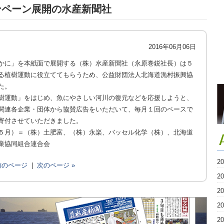
ンペーン展開の水産新聞社
2016年06月06日
かに」を本紙面で展開する（株）水産新聞社（永原巻鋭社長）は５
る植樹運動に役立ててもらうため、公益財団法人北海道漁村振興協
た。
樹運動」をはじめ、魚にやさしい河川の復元などを応援しようと、
関連各企業・団体から協賛広告をいただいて、毎月１回のペースで
寄付させていただきました。
５月）＝（株）土肥富、（株）永楽、バッセル化学（株）、北海道
業協同組合連合会
2
 前のページ
|
次のページ »
2
2
2
2