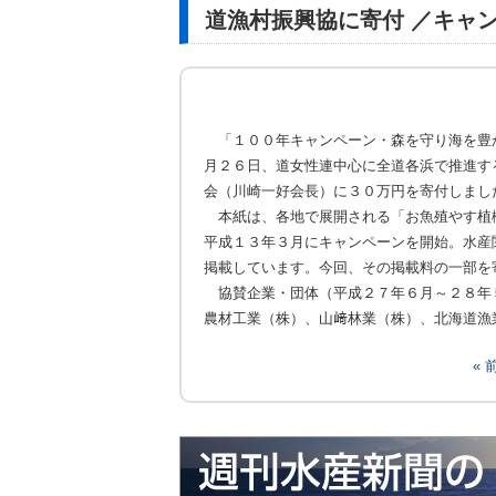
道漁村振興協に寄付 ／キャ
「１００年キャンペーン・森を守り海を豊
月２６日、道女性連中心に全道各浜で推進す
会（川崎一好会長）に３０万円を寄付しまし
本紙は、各地で展開される「お魚殖やす植
平成１３年３月にキャンペーンを開始。水産
掲載しています。今回、その掲載料の一部を
協賛企業・団体（平成２７年６月～２８年
農材工業（株）、山﨑林業（株）、北海道漁
«