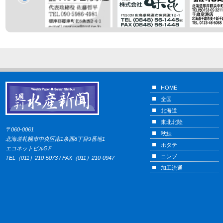
HOME
全国
北海道
東北北陸
〒060-0061
秋鮭
北海道札幌市中央区南1条西8丁目9番地1
ホタテ
エコネットビル5Ｆ
コンブ
TEL（011）210-5073 / FAX（011）210-0947
加工流通