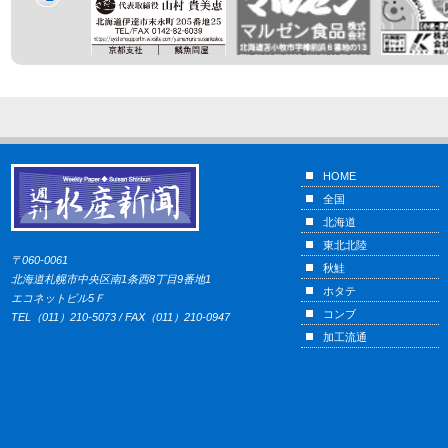
HOME
全国
北海道
東北北陸
〒060-0061
秋鮭
北海道札幌市中央区南1条西8丁目9番地1
ホタテ
エコネットビル5Ｆ
コンブ
TEL（011）210-5073 / FAX（011）210-0947
加工流通