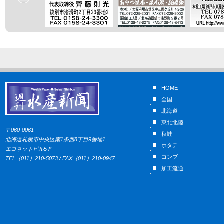
HOME
全国
北海道
東北北陸
〒060-0061
秋鮭
北海道札幌市中央区南1条西8丁目9番地1
ホタテ
エコネットビル5Ｆ
コンブ
TEL（011）210-5073 / FAX（011）210-0947
加工流通