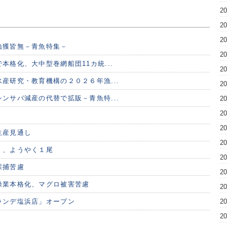
2
2
2
漁獲皆無－青魚特集－
2
本格化、大中型巻網船団11カ統...
2
産研究・教育機構の２０２６年漁...
2
ンサバ減産の代替で拡販－青魚特...
2
2
2
生産見通し
2
く、ようやく１尾
2
採捕苦慮
2
操業本格化、マグロ被害苦慮
2
ランデ塩浜店」オープン
2
2