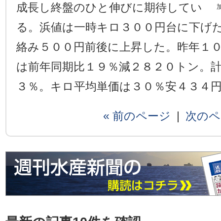
成長し終盤のひと伸びに期待してい
る。浜値は一時キロ３００円台に下げ
絡み５００円前後に上昇した。昨年１
は前年同期比１９％減２８２０トン。
３％。キロ平均単価は３０％安４３４
« 前のページ
|
次のペ