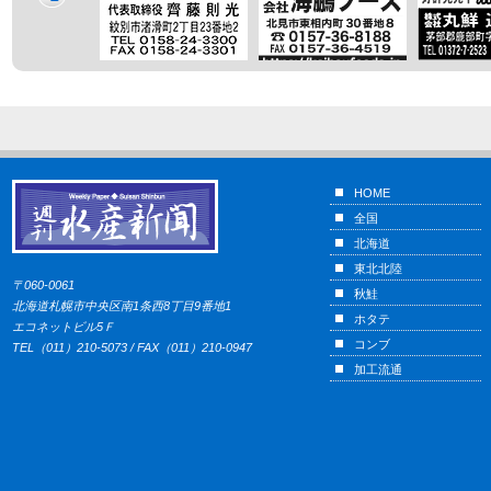
HOME
全国
北海道
東北北陸
〒060-0061
秋鮭
北海道札幌市中央区南1条西8丁目9番地1
ホタテ
エコネットビル5Ｆ
コンブ
TEL（011）210-5073 / FAX（011）210-0947
加工流通