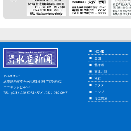
HOME
全国
北海道
東北北陸
〒060-0061
秋鮭
北海道札幌市中央区南1条西8丁目9番地1
ホタテ
エコネットビル5Ｆ
コンブ
TEL（011）210-5073 / FAX（011）210-0947
加工流通