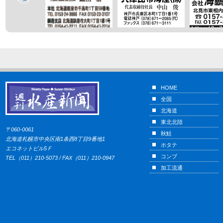
HOME
全国
北海道
東北北陸
〒060-0061
秋鮭
北海道札幌市中央区南1条西8丁目9番地1
ホタテ
エコネットビル5Ｆ
コンブ
TEL（011）210-5073 / FAX（011）210-0947
加工流通