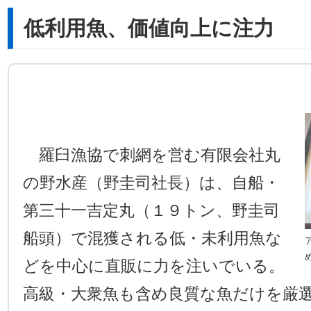
低利用魚、価値向上に注力
羅臼漁協で刺網を営む有限会社丸
の野水産（野圭司社長）は、自船・
第三十一吉定丸（１９トン、野圭司
船頭）で混獲される低・未利用魚な
どを中心に直販に力を注いでいる。
高級・大衆魚も含め良質な魚だけを厳