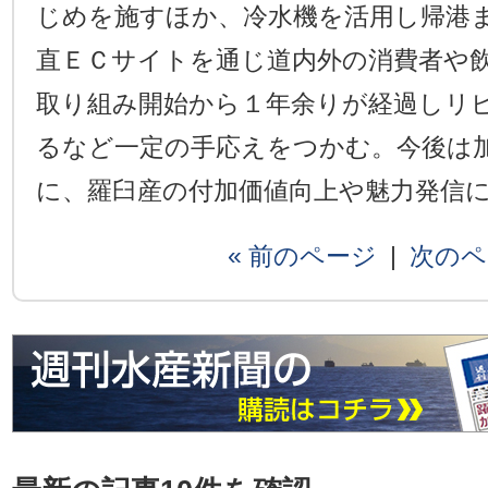
じめを施すほか、冷水機を活用し帰港
直ＥＣサイトを通じ道内外の消費者や
取り組み開始から１年余りが経過しリ
るなど一定の手応えをつかむ。今後は
に、羅臼産の付加価値向上や魅力発信
« 前のページ
|
次のペ