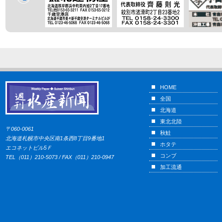
HOME
全国
北海道
東北北陸
〒060-0061
秋鮭
北海道札幌市中央区南1条西8丁目9番地1
ホタテ
エコネットビル5Ｆ
コンブ
TEL（011）210-5073 / FAX（011）210-0947
加工流通