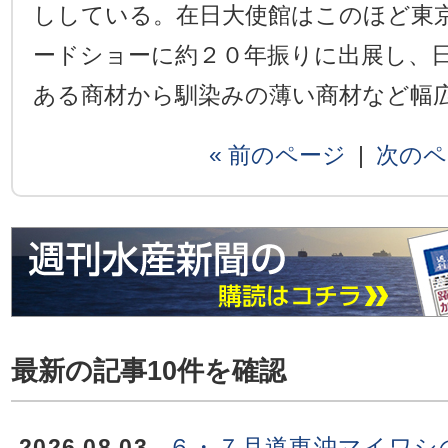
ししている。在日大使館はこのほど東
ードショーに約２０年振りに出展し、
ある商材から馴染みの薄い商材など幅
« 前のページ
|
次のペ
最新の記事10件を確認
2026.08.03
６・７月道東沖マイワシ