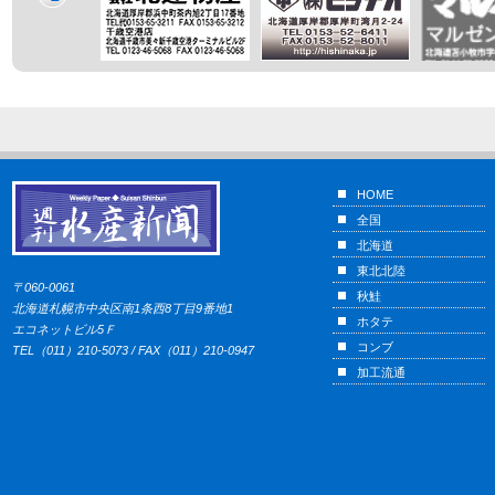
HOME
全国
北海道
東北北陸
〒060-0061
秋鮭
北海道札幌市中央区南1条西8丁目9番地1
ホタテ
エコネットビル5Ｆ
コンブ
TEL（011）210-5073 / FAX（011）210-0947
加工流通