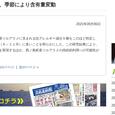
、季節により含有量変動
2021年09月06日
産ツルアラメに含まれる抗アレルギー成分５種をこのほど特定し
（６～１１月）に多いことを明らかにした。この研究結果により、
を実現するほか、西ノ島町産ツルアラメの持続的利用への可能性が
 前のページ
|
次のページ »
2
2
2
2
2