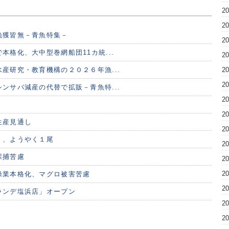
2
2
漁獲皆無－青魚特集－
2
本格化、大中型巻網船団11カ統...
2
産研究・教育機構の２０２６年漁...
2
2
ンサバ減産の代替で拡販－青魚特...
2
2
生産見通し
2
く、ようやく１尾
2
採捕苦慮
2
2
操業本格化、マグロ被害苦慮
2
ランデ塩浜店」オープン
2
2