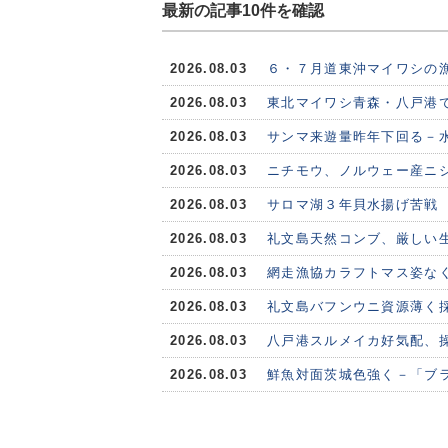
最新の記事10件を確認
2026.08.03
６・７月道東沖マイワシの
2026.08.03
東北マイワシ青森・八戸港で
2026.08.03
サンマ来遊量昨年下回る－水
2026.08.03
ニチモウ、ノルウェー産ニシ
2026.08.03
サロマ湖３年貝水揚げ苦戦
2026.08.03
礼文島天然コンブ、厳しい
2026.08.03
網走漁協カラフトマス姿な
2026.08.03
礼文島バフンウニ資源薄く
2026.08.03
八戸港スルメイカ好気配、
2026.08.03
鮮魚対面茨城色強く－「ブ