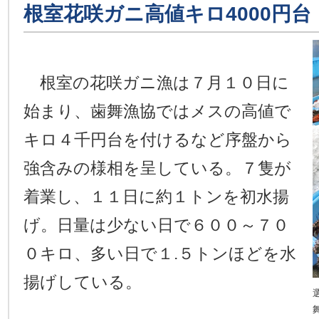
根室花咲ガニ高値キロ4000円台
根室の花咲ガニ漁は７月１０日に
始まり、歯舞漁協ではメスの高値で
キロ４千円台を付けるなど序盤から
強含みの様相を呈している。７隻が
着業し、１１日に約１トンを初水揚
げ。日量は少ない日で６００～７０
０キロ、多い日で１.５トンほどを水
揚げしている。