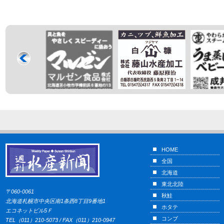
HOME
全国
北海道
東北北陸
〒060-0061
秋鮭
北海道札幌市中央区南1条西8丁目9番地1
ホタテ
エコネットビル5Ｆ
コンブ
TEL（011）210-5073 / FAX（011）210-0947