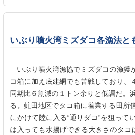
いぶり噴火湾ミズダコ各漁法と
いぶり噴火湾漁協でミズダコの漁獲
コ箱に加え底建網でも苦戦しており、
同期比６割減の１トン余りと低調だ。
る。虻田地区でタコ箱に着業する田所
にかけて陸に入る“通りダコ”を狙って
は入っても水揚げできる大きさのタコ