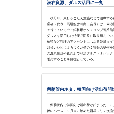
潜在資源、ダルス活用に一丸
積丹町、東しゃこたん漁協などで組織する
議会（代表・馬場龍彦町商工会長）は、同漁
で行っているウニ餌料用ホソメコンブ養殖施
ダルスを活用した特産品開発に取り組んでい
麺類など料理のアクセントにもなる乾燥タイ
監修レシピによるつくだ煮の２種類の試作を
の温泉施設や直売所で乾燥ダルス（１パック
販売することを目標としている。
留萌管内ホタテ韓国向け活出荷開
留萌管内で韓国向け活出荷が始まった。３
後のペース。２月末に始めた新星マリン漁協