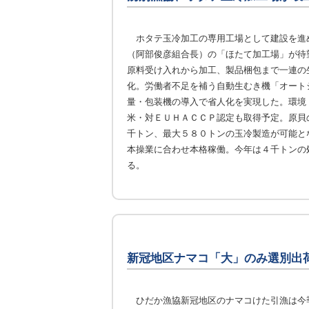
ホタテ玉冷加工の専用工場として建設を進
（阿部俊彦組合長）の「ほたて加工場」が待
原料受け入れから加工、製品梱包まで一連の
化。労働者不足を補う自動生むき機「オート
量・包装機の導入で省人化を実現した。環境
米・対ＥＵＨＡＣＣＰ認定も取得予定。原貝
千トン、最大５８０トンの玉冷製造が可能と
本操業に合わせ本格稼働。今年は４千トンの
る。
新冠地区ナマコ「大」のみ選別出
ひだか漁協新冠地区のナマコけた引漁は今