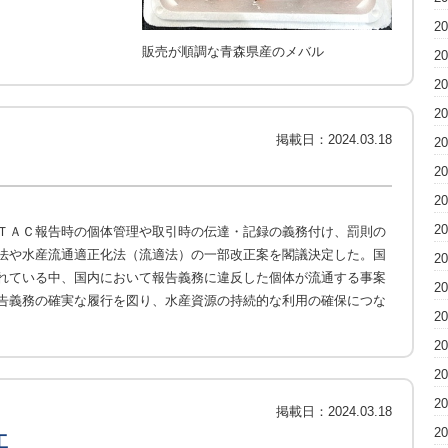
2
販売が順調な青森県産のメバル
2
2
2
掲載日：
2024.03.18
2
2
2
2
ＴＡＣ報告時の個体管理や取引時の伝達・記録の義務付け、罰則の
法や水産流通適正化法（流適法）の一部改正案を閣議決定した。国
2
れている中、国内において報告義務に違反した個体が流通する事案
2
告義務の確実な履行を図り、水産資源の持続的な利用の確保につな
2
2
2
2
掲載日：
2024.03.18
2
工