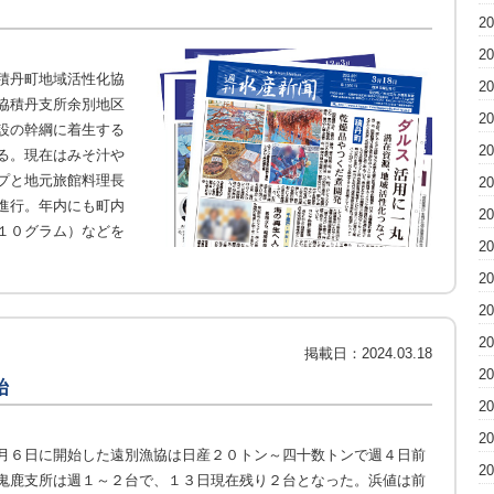
2
2
積丹町地域活性化協
2
協積丹支所余別地区
2
設の幹綱に着生する
2
る。現在はみそ汁や
プと地元旅館料理長
2
進行。年内にも町内
2
１０グラム）などを
2
2
2
2
掲載日：
2024.03.18
2
始
2
2
月６日に開始した遠別漁協は日産２０トン～四十数トンで週４日前
2
鬼鹿支所は週１～２台で、１３日現在残り２台となった。浜値は前