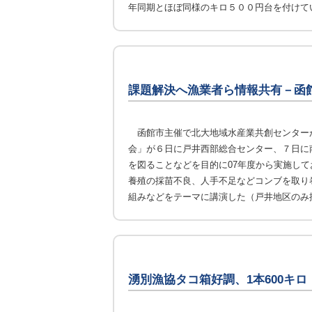
年同期とほぼ同様のキロ５００円台を付けて
課題解決へ漁業者ら情報共有－函
函館市主催で北大地域水産業共創センター
会」が６日に戸井西部総合センター、７日に
を図ることなどを目的に07年度から実施し
養殖の採苗不良、人手不足などコンブを取り
組みなどをテーマに講演した（戸井地区のみ
湧別漁協タコ箱好調、1本600キロ