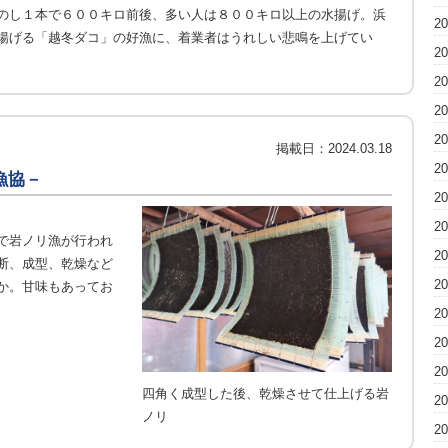
のし１本で６００キロ前後、多い人は８００キロ以上の水揚げ。浜
2
揚げる「越冬ダコ」の好漁に、着業者はうれしい悲鳴を上げてい
2
2
2
2
掲載日：
2024.03.18
2
漁協－
2
2
で岩ノリ漁が行われ
2
断、成型、乾燥など
2
か。甘味もあってお
2
2
2
四角く成型した後、乾燥させて仕上げる岩
2
ノリ
2