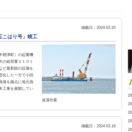
掲載日：
2024.03.25
五こはり号」竣工
中標津町）の起重機
大の総荷重２１０ト
など最新鋭の設備を
型化した一方で小回
漁港を拠点に地元漁
木工事を展開してい
2
浚渫作業
2
2
2
掲載日：
2024.03.18
2