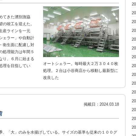
2
2
めてきた湧別漁協
2
望の竣工を迎えた。
2
生産ラインを一元
シェラー」や自動計
2
・衛生面に配慮し対
2
の処理能力は年間５
2
なり、６月に始まる
オートシェラー。毎時最大２万３０４０枚
処理を目指してい
2
処理。２台は小谷商店から移動し最新型に
2
改良した
2
2
2
掲載日：
2024.03.18
2
荷
2
2
季、「大」のみを水揚げしている。サイズの基準も従来の１００グ