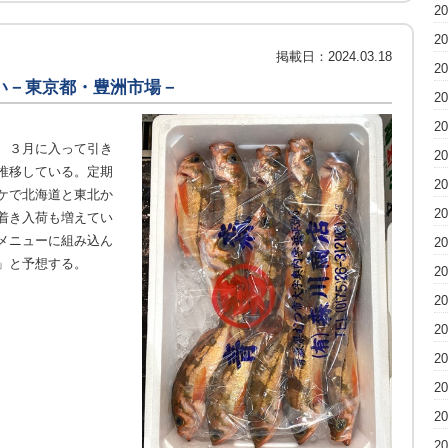
2
2
掲載日：
2024.03.18
2
い－東京都・豊洲市場－
2
2
、３月に入って引き
2
推移している。定期
2
ケで北海道と東北か
2
着き入荷も増えてい
メニューに組み込ん
2
」と予想する。
2
2
2
2
2
2
2