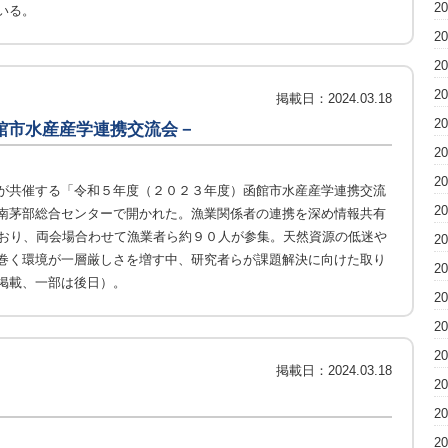
2
いる。
2
2
2
掲載日：
2024.03.18
2
館市水産産学連携交流会－
2
2
が共催する「令和５年度（２０２３年度）函館市水産産学連携交流
2
南茅部総合センターで開かれた。漁業関係者の連携を深め情報共有
ており、両会場合わせて漁業者ら約９０人が参集。天然資源の低迷や
2
巻く環境が一層厳しさを増す中、研究者らが課題解決に向けた取り
2
掲載、一部は後日）。
2
2
2
掲載日：
2024.03.18
2
2
2