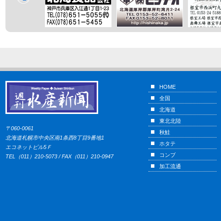
HOME
全国
北海道
東北北陸
〒060-0061
秋鮭
北海道札幌市中央区南1条西8丁目9番地1
ホタテ
エコネットビル5Ｆ
コンブ
TEL（011）210-5073 / FAX（011）210-0947
加工流通