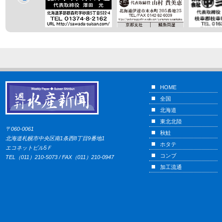
HOME
全国
北海道
東北北陸
〒060-0061
秋鮭
北海道札幌市中央区南1条西8丁目9番地1
ホタテ
エコネットビル5Ｆ
コンブ
TEL（011）210-5073 / FAX（011）210-0947
加工流通