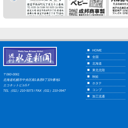
HOME
全国
北海道
東北北陸
〒060-0061
秋鮭
北海道札幌市中央区南1条西8丁目9番地1
ホタテ
エコネットビル5Ｆ
コンブ
TEL（011）210-5073 / FAX（011）210-0947
加工流通