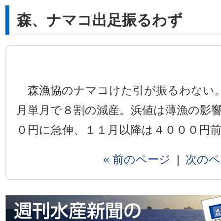
森、ナマコ出足振るわず
森漁協のナマコけた引が振るわない
月単月で８割の減産。浜値は薄漁の影
０円に急伸、１１月以降は４０００円
« 前のページ
|
次のペ