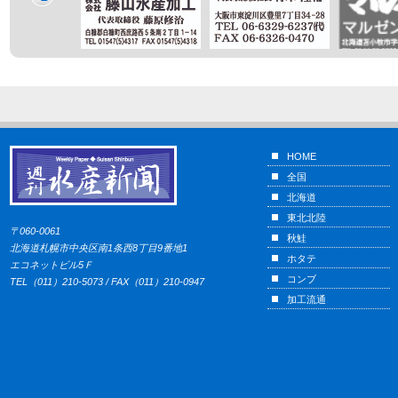
HOME
全国
北海道
東北北陸
〒060-0061
秋鮭
北海道札幌市中央区南1条西8丁目9番地1
ホタテ
エコネットビル5Ｆ
コンブ
TEL（011）210-5073 / FAX（011）210-0947
加工流通