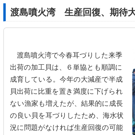
渡島噴火湾 生産回復、期待
渡島噴火湾で今春耳づりした来季
出荷の加工貝は、６単協とも順調に
成育している。今年の大減産で半成
貝出荷に比重を置き満度に下げられ
ない漁家も増えたが、結果的に成長
の良い貝を耳づりしたため、海水状
況に問題がなければ生産回復の可能