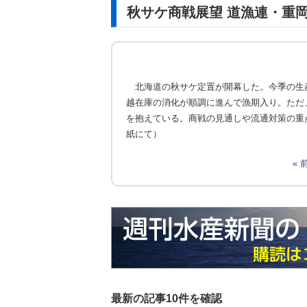
秋サケ商戦展望 道漁連・重
北海道の秋サケ定置が開幕した。今季の生
越在庫の消化が順調に進んで漁期入り。ただ
を抱えている。商戦の見通しや流通対策の重
紙にて）
«
最新の記事10件を確認