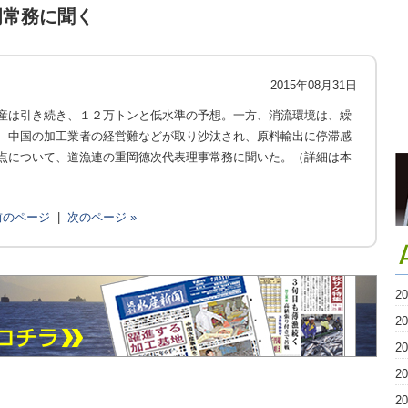
岡常務に聞く
2015年08月31日
産は引き続き、１２万トンと低水準の予想。一方、消流環境は、繰
、中国の加工業者の経営難などが取り沙汰され、原料輸出に停滞感
点について、道漁連の重岡德次代表理事常務に聞いた。（詳細は本
 前のページ
|
次のページ »
2
2
2
2
2