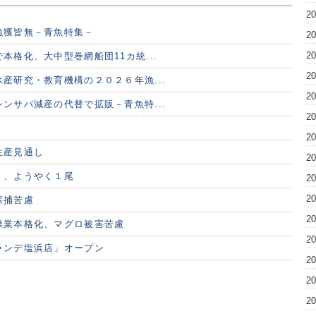
2
漁獲皆無－青魚特集－
2
2
本格化、大中型巻網船団11カ統...
2
産研究・教育機構の２０２６年漁...
2
ンサバ減産の代替で拡販－青魚特...
2
2
生産見通し
2
く、ようやく１尾
2
2
採捕苦慮
2
操業本格化、マグロ被害苦慮
2
ランデ塩浜店」オープン
2
2
2