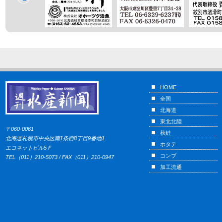
HOME
全国
北海道
東北北陸
〒060-0061
秋鮭
北海道札幌市中央区南1条西8丁目9番地1
ホタテ
エコネットビル5Ｆ
コンブ
TEL（011）210-5073 / FAX（011）210-0947
加工流通