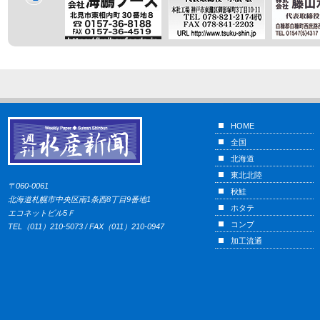
HOME
全国
北海道
東北北陸
〒060-0061
秋鮭
北海道札幌市中央区南1条西8丁目9番地1
ホタテ
エコネットビル5Ｆ
コンブ
TEL（011）210-5073 / FAX（011）210-0947
加工流通