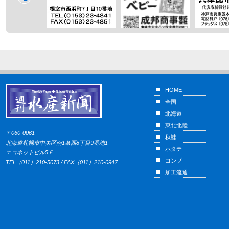
HOME
全国
北海道
東北北陸
〒060-0061
秋鮭
北海道札幌市中央区南1条西8丁目9番地1
ホタテ
エコネットビル5Ｆ
コンブ
TEL（011）210-5073 / FAX（011）210-0947
加工流通