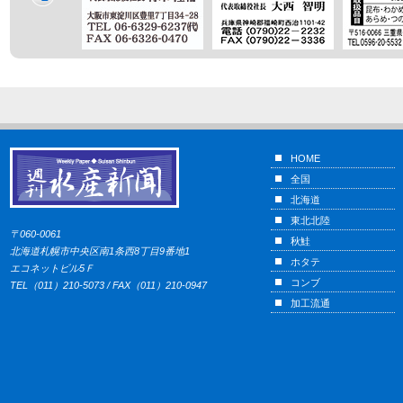
HOME
全国
北海道
東北北陸
〒060-0061
秋鮭
北海道札幌市中央区南1条西8丁目9番地1
ホタテ
エコネットビル5Ｆ
コンブ
TEL（011）210-5073 / FAX（011）210-0947
加工流通