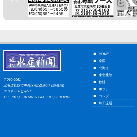
HOME
全国
北海道
東北北陸
〒060-0061
秋鮭
北海道札幌市中央区南1条西8丁目9番地1
ホタテ
エコネットビル5Ｆ
コンブ
TEL（011）210-5073 / FAX（011）210-0947
加工流通