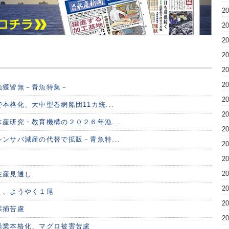
2
2
2
2
2
2
漁獲皆無－青魚特集－
2
本格化、大中型巻網船団11カ統...
2
産研究・教育機構の２０２６年漁...
2
ンサバ減産の代替で拡販－青魚特...
2
2
2
生産見通し
2
く、ようやく１尾
2
採捕苦慮
2
操業本格化、マグロ被害苦慮