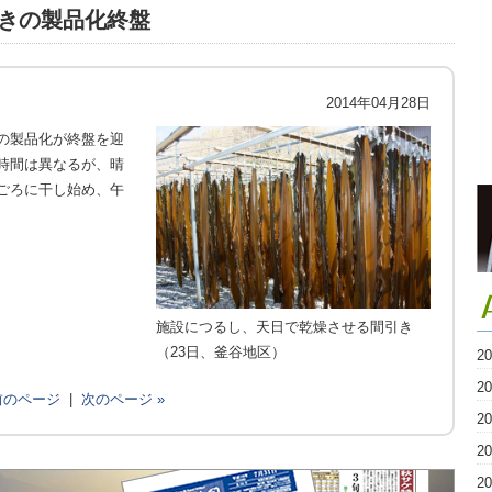
きの製品化終盤
2014年04月28日
の製品化が終盤を迎
時間は異なるが、晴
ごろに干し始め、午
施設につるし、天日で乾燥させる間引き
（23日、釜谷地区）
2
2
 前のページ
|
次のページ »
2
2
2