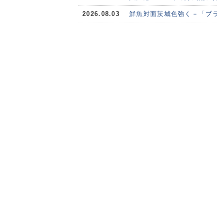
2026.08.03
鮮魚対面茨城色強く－「ブ