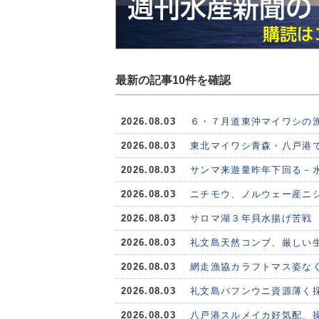
最新の記事10件を確認
2026.08.03
６・７月道東沖マイワシの
2026.08.03
東北マイワシ青森・八戸港で
2026.08.03
サンマ来遊量昨年下回る－水
2026.08.03
ニチモウ、ノルウェー産ニシ
2026.08.03
サロマ湖３年貝水揚げ苦戦
2026.08.03
礼文島天然コンブ、厳しい
2026.08.03
網走漁協カラフトマス姿な
2026.08.03
礼文島バフンウニ資源薄く
2026.08.03
八戸港スルメイカ好気配、