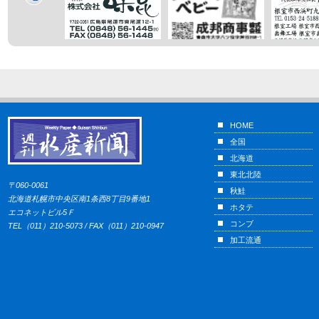
HOME
全国
北海道
東北北陸
〒060-0061
秋鮭
北海道札幌市中央区南1条西8丁目9番地1
ホタテ
エコネットビル5Ｆ
コンブ
TEL（011）210-5073 / FAX（011）210-0947
加工流通