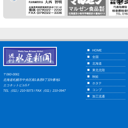
HOME
全国
北海道
東北北陸
〒060-0061
秋鮭
北海道札幌市中央区南1条西8丁目9番地1
ホタテ
エコネットビル5Ｆ
コンブ
TEL（011）210-5073 / FAX（011）210-0947
加工流通