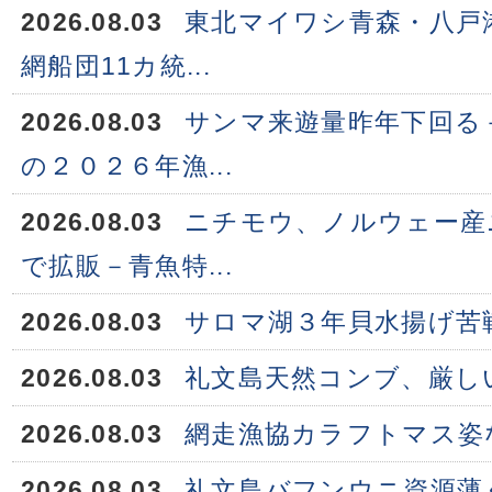
2026.08.03
東北マイワシ青森・八戸
網船団11カ統...
2026.08.03
サンマ来遊量昨年下回る
の２０２６年漁...
2026.08.03
ニチモウ、ノルウェー産
で拡販－青魚特...
2026.08.03
サロマ湖３年貝水揚げ苦
2026.08.03
礼文島天然コンブ、厳し
2026.08.03
網走漁協カラフトマス姿
2026.08.03
礼文島バフンウニ資源薄