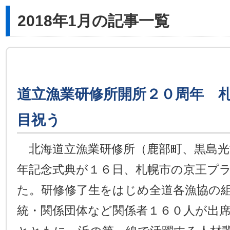
2018年1月の記事一覧
道立漁業研修所開所２０周年 
目祝う
北海道立漁業研修所（鹿部町、黒島光
年記念式典が１６日、札幌市の京王プ
た。研修修了生をはじめ全道各漁協の
統・関係団体など関係者１６０人が出