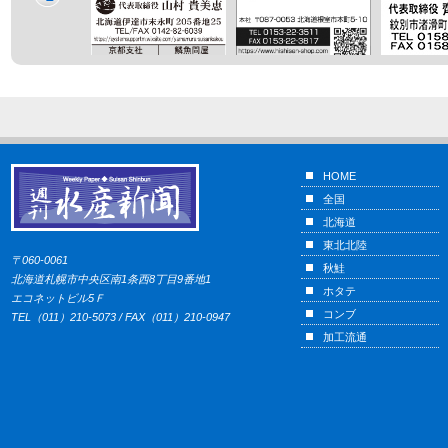
HOME
全国
北海道
東北北陸
〒060-0061
秋鮭
北海道札幌市中央区南1条西8丁目9番地1
ホタテ
エコネットビル5Ｆ
コンブ
TEL（011）210-5073 / FAX（011）210-0947
加工流通