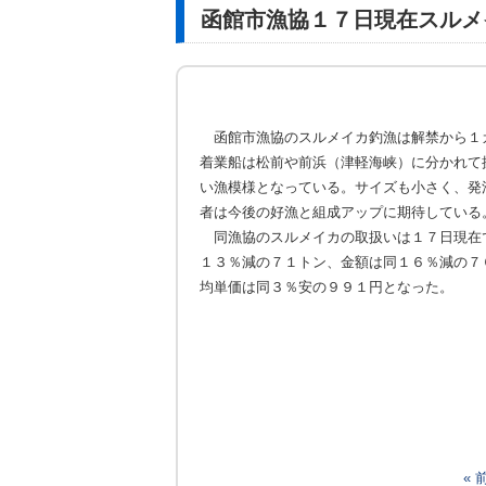
函館市漁協１７日現在スルメ
函館市漁協のスルメイカ釣漁は解禁から１
着業船は松前や前浜（津軽海峡）に分かれて
い漁模様となっている。サイズも小さく、発
者は今後の好漁と組成アップに期待している
同漁協のスルメイカの取扱いは１７日現在
１３％減の７１トン、金額は同１６％減の７
均単価は同３％安の９９１円となった。
«