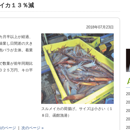
イカ１３％減
2018年07月23日
カ月半以上が経過、
操業し日間差の大き
泡バラが主体。着業
。
で数量が前年同期比
０２５万円、キロ平
2
2
スルメイカの荷揚げ。サイズは小さい（１
2
８日、函館漁港）
2
2
 前のページ
|
次のページ »