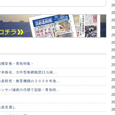
2
2
2
2
2
2
2
2
漁獲皆無－青魚特集－
2
2
本格化、大中型巻網船団11カ統...
2
産研究・教育機構の２０２６年漁...
2
ンサバ減産の代替で拡販－青魚特...
2
2
生産見通し
2