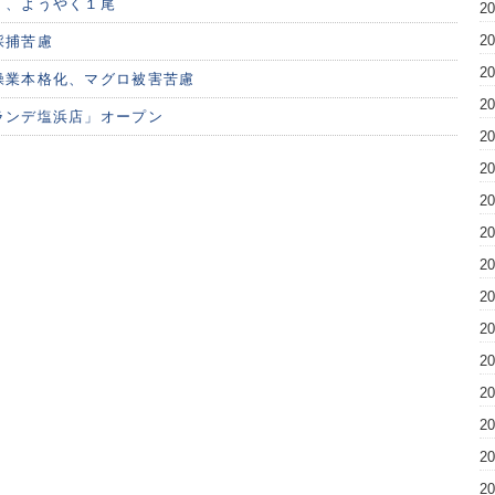
く、ようやく１尾
2
2
採捕苦慮
2
操業本格化、マグロ被害苦慮
2
ランデ塩浜店」オープン
2
2
2
2
2
2
2
2
2
2
2
2